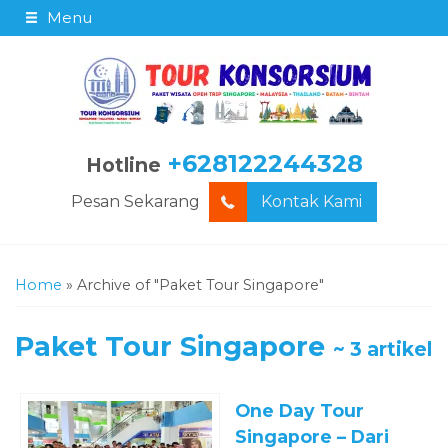
Menu
+628122244328
Hotline
Pesan Sekarang
Kontak Kami
Home
»
Archive of "Paket Tour Singapore"
Paket Tour Singapore
~ 3 artikel
One Day Tour
Singapore – Dari