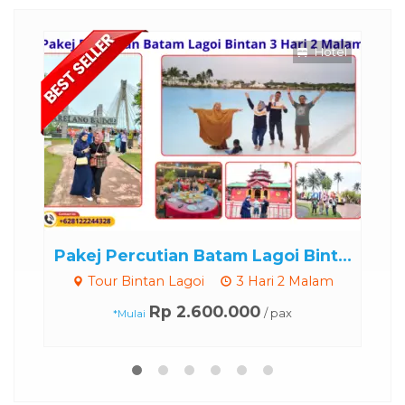
Hotel
cutian Batam Lagoi Bint...
Paket Wisata Singa
intan Lagoi
3 Hari 2 Malam
Tour Singapore
Rp 2.600.000
Rp 1.500
/ pax
lai