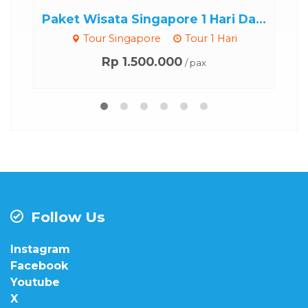
Paket Wisata Singapore 1 Hari Da...
2
Tour Singapore
Tour 1 Hari
Rp 1.500.000
/ pax
Follow Us
Instagram
Facebook
Youtube
X