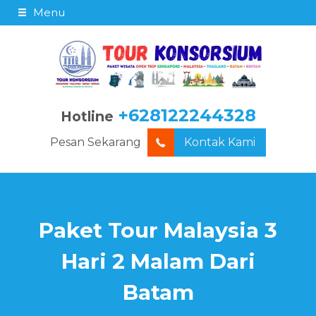
Menu
+628122244328
Hotline
Pesan Sekarang
Kontak Kami
Paket Tour Malaysia 3
Hari 2 Malam Dari
Batam