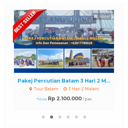
otel
Hotel
m
Pakej Percutian Batam 3 Hari 2 M...
Tour Batam
3 Hari 2 Malam
Rp 2.100.000
/ pax
*Mulai